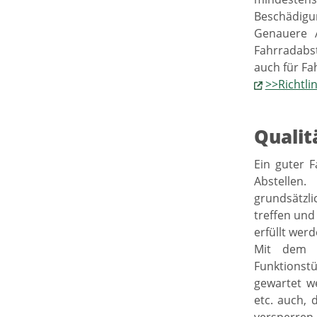
Beschädigu
Genauere 
Fahrradabst
auch für Fa
>>Richtli
Qualit
Ein guter F
Abstellen
grundsätzli
treffen und
erfüllt werd
Mit dem B
Funktionst
gewartet w
etc. auch, 