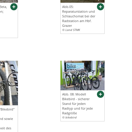
Beta,
Abb.05:
on;
Reparaturstation und
Schlauchomat bei der
Radstation am Hbf.
Grazer
© Land STMK
Abb. 08: Modell
Bikebird - sicherer
Stand für jeden
Radtyp und für jede
"Bikebird"
Radgröße
© bikebird
nd sowie
eit des