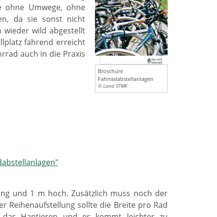
ätze ohne Umwege, ohne
en, da sie sonst nicht
wieder wild abgestellt
lplatz fahrend erreicht
rrad auch in die Praxis
Broschüre
Fahrradabstellanlagen
© Land STMK
abstellanlagen"
 lang und 1 m hoch. Zusätzlich muss noch der
er Reihenaufstellung sollte die Breite pro Rad
t das Hantieren und es kommt leichter zu