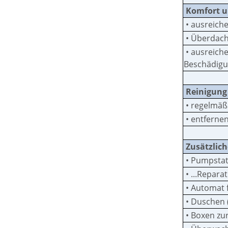
Komfort u
• ausreich
• Überdach
• ausreich
Beschädigu
Reinigung
• regelmäß
• entfernen
Zusätzlich
• Pumpstat
• ...Repara
• Automat f
• Duschen (
• Boxen zu