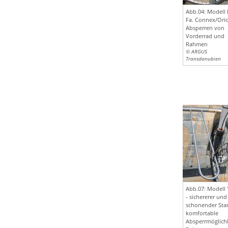
Abb.04: Modell 
Fa. Connex/Ori
Absperren von
Vorderrad und
Rahmen
© ARGUS
Transdanubien
Abb.07: Modell 
- sichererer und
schonender Sta
komfortable
Absperrmöglichk