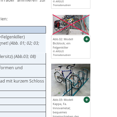
hrräder animieren zur
© ARGUS
Transdanubien
ien:
Felgenkiller)
Abb.02: Modell
gnet!
(Abb. 01; 02; 03;
Biciblock; ein
Felgenkiller
© ARGUS
Transdanubien
ersitz)
(Abb.03; 08)
rformen und
rad mit kurzem Schloss
Abb.03: Modell
Kappa, Fa.
Innovametal;
bequemes
hineinschieben des