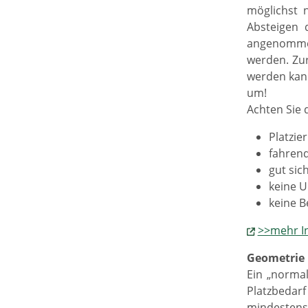
möglichst 
Absteigen 
angenommen
werden. Zur
werden kann
um!
Achten Sie 
Platzie
fahrend
gut sic
keine 
keine 
>>mehr In
Geometrie
Ein „normal
Platzbedarf
mindestens