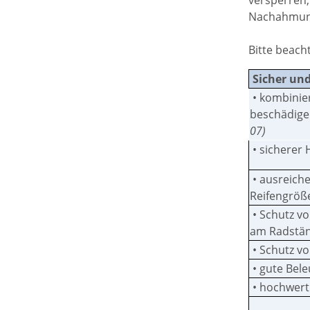
versperren
Nachahmun
Bitte beach
Sicher und
• kombinier
beschädigen
07)
• sicherer 
• ausreich
Reifengröße
• Schutz vo
am Radstä
• Schutz vo
• gute Bel
• hochwerti