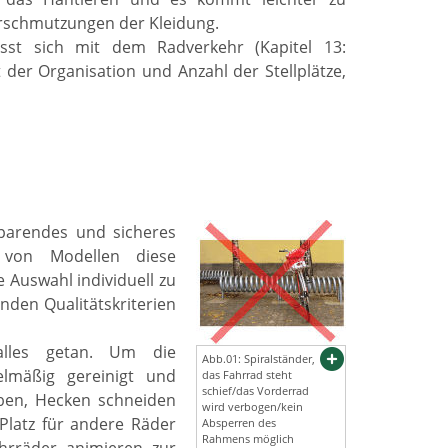
rschmutzungen der Kleidung.
st sich mit dem Radverkehr (Kapitel 13:
t der Organisation und Anzahl der Stellplätze,
sparendes und sicheres
 von Modellen diese
e Auswahl individuell zu
nden Qualitätskriterien
alles getan. Um die
Abb.01: Spiralständer,
elmäßig gereinigt und
das Fahrrad steht
schief/das Vorderrad
ben, Hecken schneiden
wird verbogen/kein
 Platz für andere Räder
Absperren des
Rahmens möglich