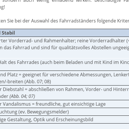
, sondern auch wenig einladend wirken. Beschädigte Fa
g!
ten Sie bei der Auswahl des Fahrradständers folgende Kriter
 Stabil
ter Vorderrad- und Rahmenhalter; reine Vorderradhalter (=
 das Fahrrad und sind für qualitätsvolles Abstellen ungeei
Halt des Fahrrades (auch beim Beladen und mit Kind im Kind
end Platz = geeignet für verschiedene Abmessungen, Lenke
n/-breiten (Abb. 07; 08)
r Diebstahl = abschließen von Rahmen, Vorder- und Hinter
nder
(Abb. 04; 07)
r Vandalismus = freundliche, gut einsichtige Lage
euchtung (ev. Bewegungsmelder)
ge Gestaltung, Optik und Erscheinungsbild