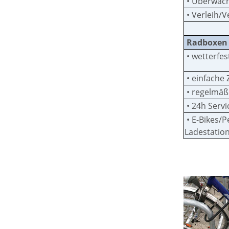
• Überwac
• Verleih/V
Radboxen 
• wetterfe
• einfache 
• regelmäßi
• 24h Serv
• E-Bikes/
Ladestatio