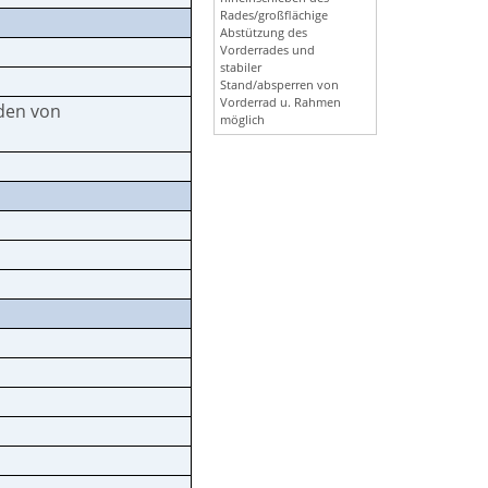
Rades/großflächige
Abstützung des
Vorderrades und
stabiler
Stand/absperren von
Vorderrad u. Rahmen
den von
möglich