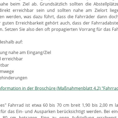
nahe beim Ziel ab. Grundsätzlich sollten die Abstellpl
direkt erreichbar sein und sollten nahe am Zielort lieg
 werden, was dazu führt, dass die Fahrräder dann doch 
 guten Erreichbarkeit gehört auch, dass der Fahrradabstel
. Setzen Sie also den oft propagierten Vorrang für das Fah
deshalb auf:
rung nahe am Eingang/Ziel
 erreichbar
htbar
Umwege
Behinderungen
formation in der Broschüre (Maßnahmenblatt 4.2) "Fahrrad
es" Fahrrad ist etwa 60 bis 70 cm breit 1,90 bis 2,00 m
 für das Ein- und Ausparken berücksichtigt werden. Bei ein
 80 cm betragen. Eine zu enge Aufstellung erschwer