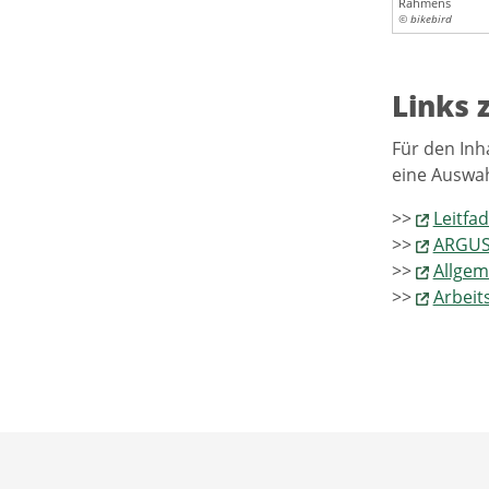
Rahmens
© bikebird
Links
Für den Inh
eine Auswah
>>
Leitfa
>>
ARGUS 
>>
Allgem
>>
Arbeit