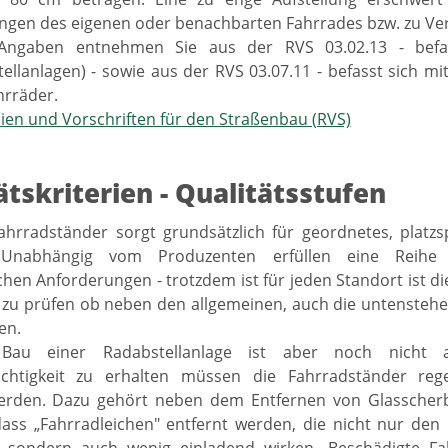
ngen des eigenen oder benachbarten Fahrrades bzw. zu Ve
Angaben entnehmen Sie aus der RVS 03.02.13 - befas
ellanlagen) - sowie aus der RVS 03.07.11 - befasst sich mi
hrräder.
nien und Vorschriften für den Straßenbau (RVS)
ätskriterien - Qualitätsstufen
ahrradständer sorgt grundsätzlich für geordnetes, platz
. Unabhängig vom Produzenten erfüllen eine Reihe
chen Anforderungen - trotzdem ist für jeden Standort ist di
 zu prüfen ob neben den allgemeinen, auch die untenstehe
en.
au einer Radabstellanlage ist aber noch nicht 
üchtigkeit zu erhalten müssen die Fahrradständer reg
erden. Dazu gehört neben dem Entfernen von Glasscher
dass „Fahrradleichen" entfernt werden, die nicht nur den